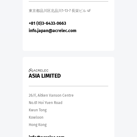
東京都品川区北品川1-13-7 長栄ビル 4F
+81 (0)3-6433‑0663
info.japan@acrelec.com
ASIA LIMITED
26/F, Aitken Vanson Centre
No.61 Hoi Yuen Road
Kwun Tong
Kowloon
Hong Kong