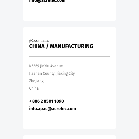
info@acrelec.com
CHINA / MANUFACTURING
N°669 JinXiu Avenue
Jiashan County, Jiaxing City
Zhejiang
China
+ 886 2 8501 1090
info.apac@acrelec.com