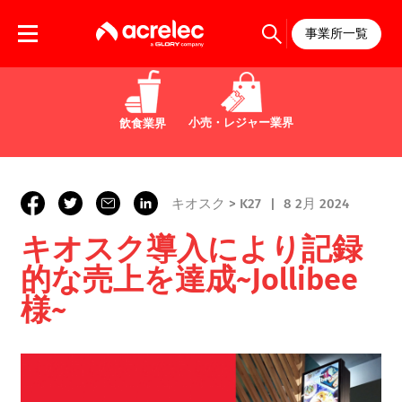
事業所一覧
小売・レジャー業界
飲食業界
キオスク > K27
8 2月 2024
キオスク導入により記録
的な売上を達成~Jollibee
様~