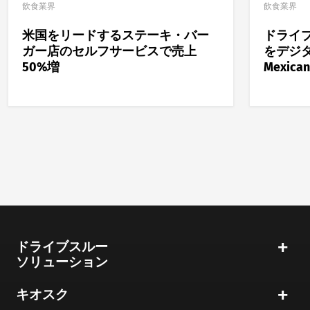
飲食業界
飲食業界
米国をリードするステーキ・バー
ドライ
ガー店のセルフサービスで売上
をデジタル化
50%増
Mexica
ドライブスルー
ソリューション
キオスク