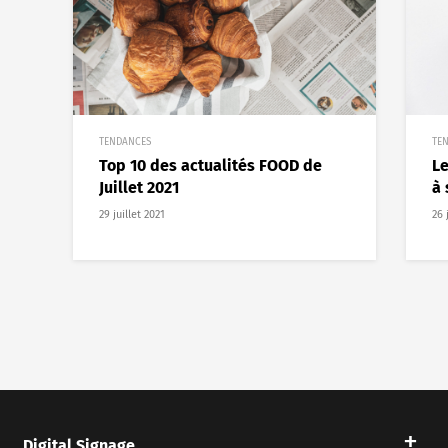
TENDANCES
TE
Top 10 des actualités FOOD de
L
Juillet 2021
à 
29 juillet 2021
26 
Digital Signage